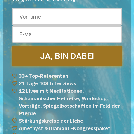
JA, BIN DABEI
33+ Top-Referenten
21 Tage 108 Interviews
12 Lives mit Meditationen,
Schamanischer Heilreise, Workshop,
Vorträge, Spiegelbotschaften im Feld der
Pferde
Stärkungskreise der Liebe
Amethyst & Diamant -Kongresspaket